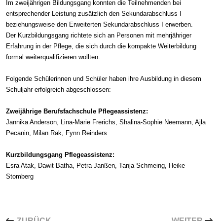
Im zweijährigen Bildungsgang konnten die Teilnehmenden bei
entsprechender Leistung zusätzlich den Sekundarabschluss I
beziehungsweise den Erweiterten Sekundarabschluss I erwerben.
Der Kurzbildungsgang richtete sich an Personen mit mehrjähriger
Erfahrung in der Pflege, die sich durch die kompakte Weiterbildung
formal weiterqualifizieren wollten.
Folgende Schülerinnen und Schüler haben ihre Ausbildung in diesem
Schuljahr erfolgreich abgeschlossen:
Zweijährige Berufsfachschule Pflegeassistenz:
Jannika Anderson, Lina-Marie Frerichs, Shalina-Sophie Neemann, Ajla
Pecanin, Milan Rak, Fynn Reinders
Kurzbildungsgang Pflegeassistenz:
Esra Atak, Dawit Batha, Petra Janßen, Tanja Schmeing, Heike
Stomberg
VORHERIGER BEITRAG: TECHNIKERINNEN UND TECH
NÄCHSTER 
ZURÜCK
WEITER