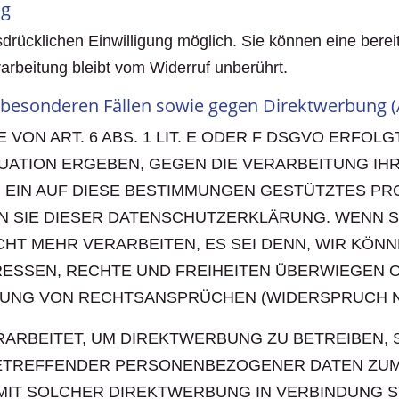
ng
rücklichen Einwilligung möglich. Sie können eine bereits 
arbeitung bleibt vom Widerruf unberührt.
besonderen Fällen sowie gegen Direktwerbung (
N ART. 6 ABS. 1 LIT. E ODER F DSGVO ERFOLGT
ITUATION ERGEBEN, GEGEN DIE VERARBEITUNG 
 EIN AUF DIESE BESTIMMUNGEN GESTÜTZTES PRO
N SIE DIESER DATENSCHUTZERKLÄRUNG. WENN S
HT MEHR VERARBEITEN, ES SEI DENN, WIR KÖ
ERESSEN, RECHTE UND FREIHEITEN ÜBERWIEGEN 
NG VON RECHTSANSPRÜCHEN (WIDERSPRUCH NACH
BEITET, UM DIREKTWERBUNG ZU BETREIBEN, SO
BETREFFENDER PERSONENBEZOGENER DATEN ZU
S MIT SOLCHER DIREKTWERBUNG IN VERBINDUNG 