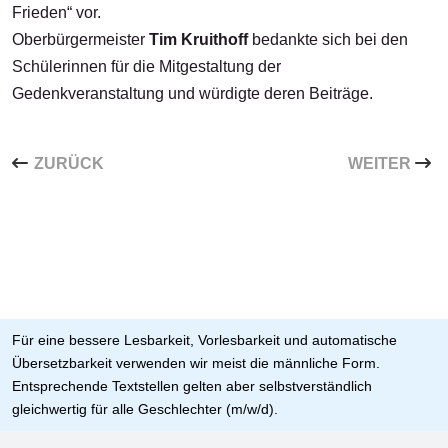
Frieden“ vor.
Oberbürgermeister
Tim Kruithoff
bedankte sich bei den
Schülerinnen für die Mitgestaltung der
Gedenkveranstaltung und würdigte deren Beiträge.
VORHERIGER BEITRAG: JUNGKÖCHINNEN UND JUNGK
NÄCHSTER B
ZURÜCK
WEITER
Für eine bessere Lesbarkeit, Vorlesbarkeit und automatische
Übersetzbarkeit verwenden wir meist die männliche Form.
Entsprechende Textstellen gelten aber selbstverständlich
gleichwertig für alle Geschlechter (m/w/d).