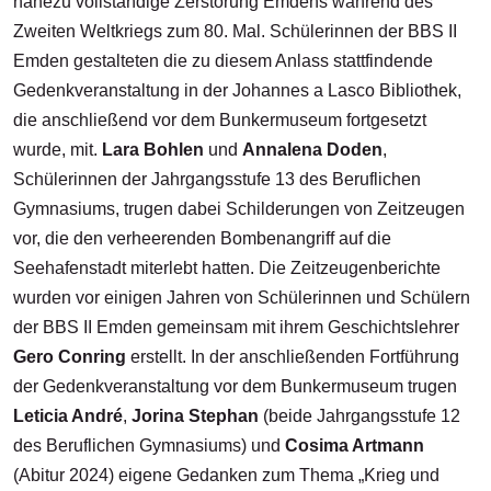
nahezu vollständige Zerstörung Emdens während des
Zweiten Weltkriegs zum 80. Mal. Schülerinnen der BBS II
Emden gestalteten die zu diesem Anlass stattfindende
Gedenkveranstaltung in der Johannes a Lasco Bibliothek,
die anschließend vor dem Bunkermuseum fortgesetzt
wurde, mit.
Lara Bohlen
und
Annalena Doden
,
Schülerinnen der Jahrgangsstufe 13 des Beruflichen
Gymnasiums, trugen dabei Schilderungen von Zeitzeugen
vor, die den verheerenden Bombenangriff auf die
Seehafenstadt miterlebt hatten. Die Zeitzeugenberichte
wurden vor einigen Jahren von Schülerinnen und Schülern
der BBS II Emden gemeinsam mit ihrem Geschichtslehrer
Gero Conring
erstellt. In der anschließenden Fortführung
der Gedenkveranstaltung vor dem Bunkermuseum trugen
Leticia André
,
Jorina Stephan
(beide Jahrgangsstufe 12
des Beruflichen Gymnasiums) und
Cosima Artmann
(Abitur 2024) eigene Gedanken zum Thema „Krieg und