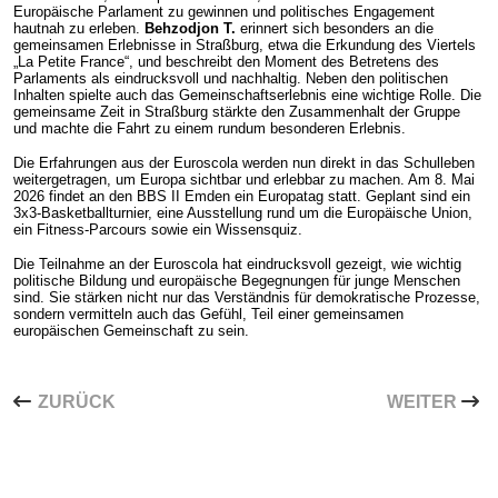
Europäische Parlament zu gewinnen und politisches Engagement
hautnah zu erleben.
Behzodjon T.
erinnert sich besonders an die
gemeinsamen Erlebnisse in Straßburg, etwa die Erkundung des Viertels
„La Petite France“, und beschreibt den Moment des Betretens des
Parlaments als eindrucksvoll und nachhaltig. Neben den politischen
Inhalten spielte auch das Gemeinschaftserlebnis eine wichtige Rolle. Die
gemeinsame Zeit in Straßburg stärkte den Zusammenhalt der Gruppe
und machte die Fahrt zu einem rundum besonderen Erlebnis.
Die Erfahrungen aus der Euroscola werden nun direkt in das Schulleben
weitergetragen, um Europa sichtbar und erlebbar zu machen. Am 8. Mai
2026 findet an den BBS II Emden ein Europatag statt. Geplant sind ein
3x3-Basketballturnier, eine Ausstellung rund um die Europäische Union,
ein Fitness-Parcours sowie ein Wissensquiz.
Die Teilnahme an der Euroscola hat eindrucksvoll gezeigt, wie wichtig
politische Bildung und europäische Begegnungen für junge Menschen
sind. Sie stärken nicht nur das Verständnis für demokratische Prozesse,
sondern vermitteln auch das Gefühl, Teil einer gemeinsamen
europäischen Gemeinschaft zu sein.
VORHERIGER BEITRAG: PROJEKTPRÄSENTATIONEN 
NÄCHSTER B
ZURÜCK
WEITER