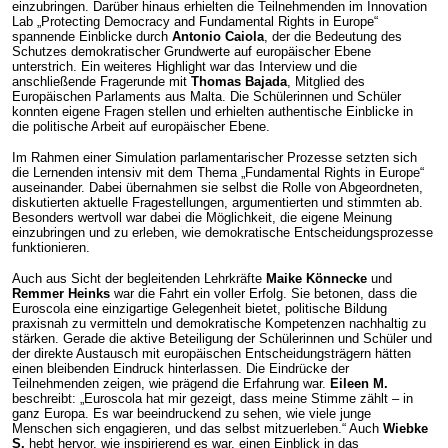
einzubringen. Darüber hinaus erhielten die Teilnehmenden im Innovation
Lab „Protecting Democracy and Fundamental Rights in Europe“
spannende Einblicke durch
Antonio Caiola
, der die Bedeutung des
Schutzes demokratischer Grundwerte auf europäischer Ebene
unterstrich. Ein weiteres Highlight war das Interview und die
anschließende Fragerunde mit
Thomas Bajada
, Mitglied des
Europäischen Parlaments aus Malta. Die Schülerinnen und Schüler
konnten eigene Fragen stellen und erhielten authentische Einblicke in
die politische Arbeit auf europäischer Ebene.
Im Rahmen einer Simulation parlamentarischer Prozesse setzten sich
die Lernenden intensiv mit dem Thema „Fundamental Rights in Europe“
auseinander. Dabei übernahmen sie selbst die Rolle von Abgeordneten,
diskutierten aktuelle Fragestellungen, argumentierten und stimmten ab.
Besonders wertvoll war dabei die Möglichkeit, die eigene Meinung
einzubringen und zu erleben, wie demokratische Entscheidungsprozesse
funktionieren.
Auch aus Sicht der begleitenden Lehrkräfte
Maike Könnecke
und
Remmer Heinks
war die Fahrt ein voller Erfolg. Sie betonen, dass die
Euroscola eine einzigartige Gelegenheit bietet, politische Bildung
praxisnah zu vermitteln und demokratische Kompetenzen nachhaltig zu
stärken. Gerade die aktive Beteiligung der Schülerinnen und Schüler und
der direkte Austausch mit europäischen Entscheidungsträgern hätten
einen bleibenden Eindruck hinterlassen. Die Eindrücke der
Teilnehmenden zeigen, wie prägend die Erfahrung war.
Eileen M.
beschreibt: „Euroscola hat mir gezeigt, dass meine Stimme zählt – in
ganz Europa. Es war beeindruckend zu sehen, wie viele junge
Menschen sich engagieren, und das selbst mitzuerleben.“ Auch
Wiebke
S.
hebt hervor, wie inspirierend es war, einen Einblick in das